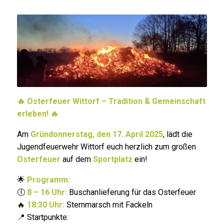
🔥 Osterfeuer Wittorf – Tradition & Gemeinschaft
erleben! 🔥
Am
Gründonnerstag, den 17. April 2025
, lädt die
Jugendfeuerwehr Wittorf euch herzlich zum großen
Osterfeuer
auf dem
Sportplatz
ein!
🌟
Programm:
🕕
8 – 16 Uhr:
Buschanlieferung für das Osterfeuer
🔥
18:30 Uhr:
Sternmarsch mit Fackeln
📍 Startpunkte: