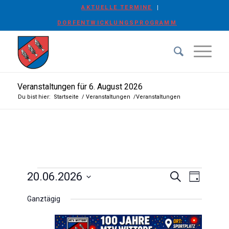
AKTUELLE TERMINE
DORFENTWICKLUNGSPROGRAMM
Veranstaltungen für 6. August 2026
Du bist hier:
Startseite
/
Veranstaltungen
/
Veranstaltungen
Veranstaltungen
Veransta
Veranst
20.06.2026
Suche
Tag
Ansicht
Suche
für
Datum
Navigat
Ganztägig
wählen.
und
20.
Ansichten