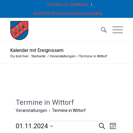
AKTUELLE TERMINE
DORFENTWICKLUNGSPROGRAMM
Kalender mit Ereignissem
Du bist hier:
Startseite
/
Veranstaltungen
/
Termine in Wittorf
Termine in Wittorf
Veranstaltungen
Termine in Wittorf
Veranstaltungen
Veransta
Veranst
01.11.2024
Suche
Monat
Ansicht