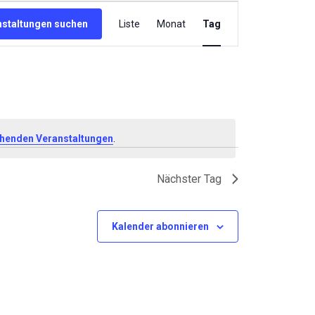
Veranstaltung
Ansichten-
nstaltungen suchen
Liste
Monat
Tag
Navigation
henden Veranstaltungen
.
Nächster Tag
Kalender abonnieren