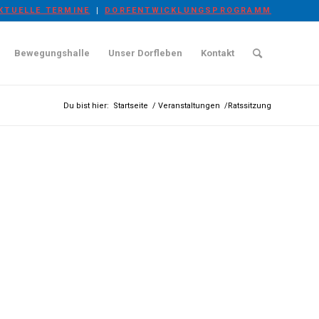
KTUELLE TERMINE
DORFENTWICKLUNGSPROGRAMM
Bewegungshalle
Unser Dorfleben
Kontakt
Du bist hier:
Startseite
/
Veranstaltungen
/
Ratssitzung