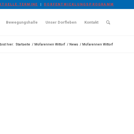
KTUELLE TERMINE
DORFENTWICKLUNGSPROGRAMM
Bewegungshalle
Unser Dorfleben
Kontakt
bist hier:
Startseite
/
Mofarennen Wittorf
/
News
/
Mofarennen Wittorf