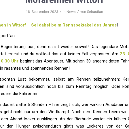
/
/
18. September 2023
in
News
von
Sebastian
n in Wittorf – Sei dabei beim Rennspektakel des Jahres
!
portfan,
 Begeisterung aus, denn es ist wieder soweit! Das legendäre Mof
artet erneut und du solltest das auf keinen Fall verpassen. Am
23.
10.30 Uhr
beginnt das Abenteuer. Mit schon 30 angemeldeten Fahr
 ein rasantes und spannendes Rennen!
pontan Lust bekommst, selbst am Rennen teilzunehmen: Kei
n sind voraussichtlich noch bis zum Renntag möglich. Oder k
feuere die Fahrer an.
 dauert satte 6 Stunden – hier zeigt sich, wer wirklich Ausdauer u
es geht nicht nur um den Wettkampf. Nach dem Rennen feiern wi
 den Abend locker ausklingen. An der Bierbude wartet ein kühles 
für den Hunger zwischendurch gibt’s was Leckeres von der Gri