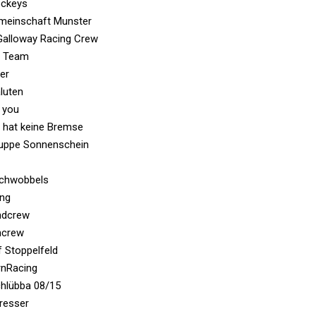
ockeys
meinschaft Munster
Galloway Racing Crew
y Team
cer
luten
4 you
g hat keine Bremse
ruppe Sonnenschein
Schwobbels
ing
ndcrew
ncrew
f Stoppelfeld
rnRacing
chlübba 08/15
fresser