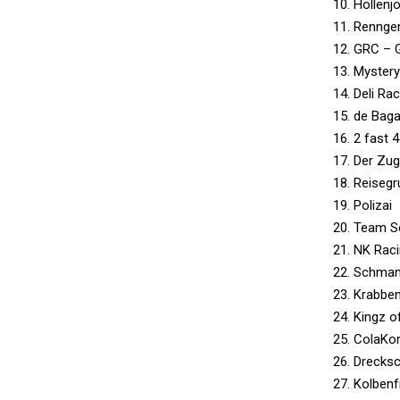
10. Höllenj
11. Rennge
12. GRC – 
13. Myster
14. Deli Ra
15. de Baga
16. 2 fast 
17. Der Zu
18. Reiseg
19. Polizai
20. Team 
21. NK Rac
22. Schma
23. Krabbe
24. Kingz o
25. ColaKo
26. Drecks
27. Kolben