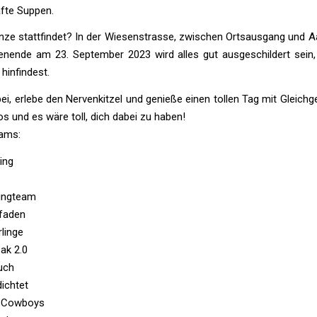
fte Suppen.
ze stattfindet? In der Wiesenstrasse, zwischen Ortsausgang und A
nende am 23. September 2023 wird alles gut ausgeschildert sein
hinfindest.
, erlebe den Nervenkitzel und genieße einen tollen Tag mit Gleichg
os und es wäre toll, dich dabei zu haben!
eams:
ing
ingteam
ifaden
rlinge
ak 2.0
uch
ichtet
t Cowboys