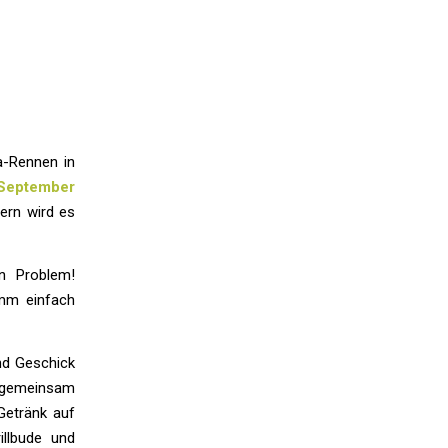
a-Rennen in
 September
ern wird es
n Problem!
omm einfach
nd Geschick
r gemeinsam
Getränk auf
llbude und