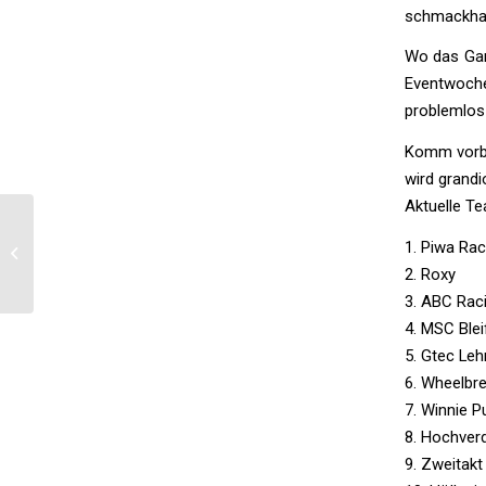
schmackha
Wo das Gan
Eventwoche
problemlos 
Komm vorbei
wird grandi
Aktuelle T
Wittorf im Aufbruch –
1. Piwa Rac
Gemeinsam in die
2. Roxy
Zukunft
3. ABC Rac
4. MSC Ble
5. Gtec Leh
6. Wheelbre
7. Winnie P
8. Hochverd
9. Zweitak